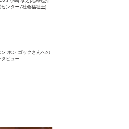
.023 小嶋 泰之(地域包括
援センター/社会福祉士)
エン ホン ゴックさんへの
ンタビュー