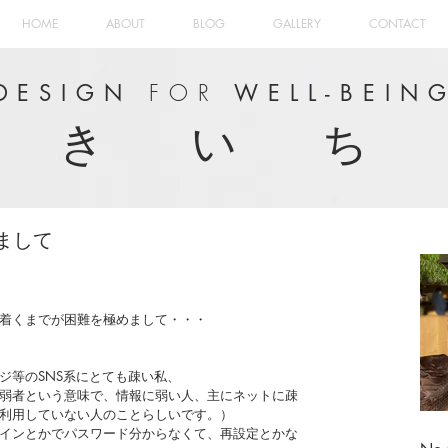
HOME
ABOUT
BLOG
GALLERY
CONTACT
FOR
DESIGN
WELL-BEIN
き い ち
まして
着くまでが困難を極めまして・・・
ジ等のSNS系にとても疎い私、
弱者という意味で、情報に弱い人、主にネットに疎
利用していない人のことらしいです。）
インとかでパスワード分からなくて、再設定とかな