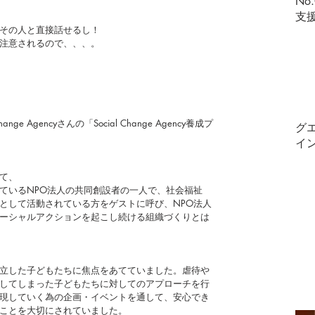
No
支
その人と直接話せるし！
注意されるので、、、。
e Agencyさんの「Social Change Agency養成プ
グ
イ
て、
ているNPO法人の共同創設者の一人で、社会福祉
として活動されている方をゲストに呼び、NPO法人
ーシャルアクションを起こし続ける組織づくりとは
立した子どもたちに焦点をあてていました。虐待や
してしまった子どもたちに対してのアプローチを行
現していく為の企画・イベントを通して、安心でき
ことを大切にされていました。