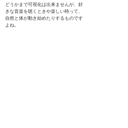
どうかまで可視化は出来ませんが、好
きな音楽を聴くときや楽しい時って、
自然と体が動き始めたりするものです
よね。
最新の機器（AI、IoTシステム、ロボッ
トなど）がどんどん開発され実用され
ていく中で、その機器の性能や機能を
どう使うかだけにとらわれすぎず、こ
の業界で築きあげられた考えやテクニ
ックに対して、適切に＋αとして活用す
ることが、支援を提供する側・必要と
する側、双方がより良い日常を過ごす
秘訣なのだと感じました。
研修会 イベント