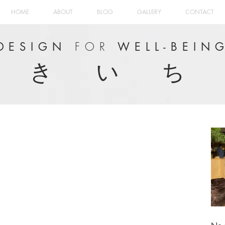
HOME
ABOUT
BLOG
GALLERY
CONTACT
FOR
DESIGN
WELL-BEIN
き い ち