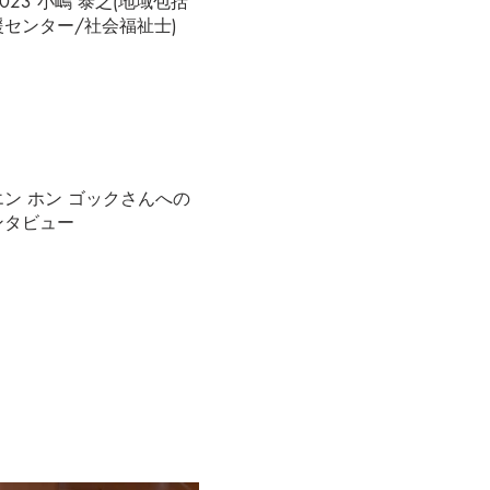
.023 小嶋 泰之(地域包括
援センター/社会福祉士)
エン ホン ゴックさんへの
ンタビュー