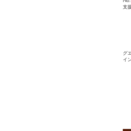
No
支
グ
イ