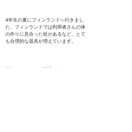
4年生の夏にフィンランドへ行きまし
た。フィンランドでは利用者さんの体
の作りに見合った杖があるなど、とて
も合理的な器具が増えています。
国内でもそうした器具の良さなどを伝
え、新しい街づくりをしていきたい。
そのためには、自分が今まで何をして
きたのか、今後何が出来るのかという
住民からの問いかけに答えていかなけ
ればいけないと思っています。 